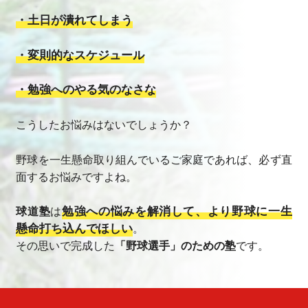
・土日が潰れてしまう
・変則的なスケジュール
・勉強へのやる気のなさな
こうしたお悩みはないでしょうか？
野球を一生懸命取り組んでいるご家庭であれば、必ず直
面するお悩みですよね。
勉強への悩みを解消して、より野球に一生
球道塾
は
懸命打ち込んでほしい
。
その思いで完成した
「野球選手」のための塾
です。