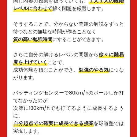
同じ内容の授業を扱っていても、
１人１人の段階
レベルに合わせて
解く問題を厳選します。
そうすることで、分からない問題の解説をずっと
待つなどの無駄な時間が作ることなく
質の高い勉強時間
にすることができます。
さらに自分の解けるレベルの問題から
徐々に難易
度を上げていく
ことで、
成功体験を積むことができ、
勉強のやる気
につな
がります。
バッティングセンターで80km/hのボールしか打
てなかったのが
次第に130km/hでも
打てるように成長するよう
に、
自分起点での確実に成長できる授業
を球道塾では
実現します。