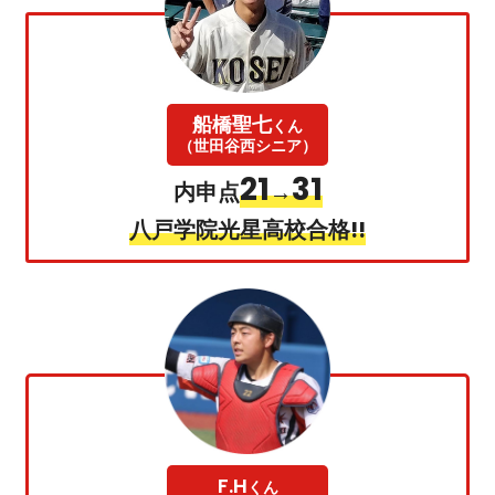
船橋聖七
くん
（世田谷西シニア）
21
31
内申点
→
八戸学院光星高校合格!!
F.H
くん