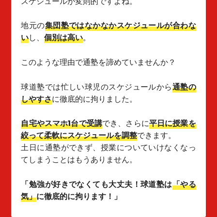
スケジュールが変則的ですよね。
地元の
集団塾ではなかなかスケジュールが合わな
い
し、
個別は高い
。
このような理由で通塾を諦めていませんか？
球道塾では忙しい球児のスケジュールから
通塾の
しやすさ
に徹底的に拘りました。
自宅やスマホ1台で受講
でき、さらに
平日に授業を
絞って柔軟にスケジュールを調整
できます。
土日に通塾ができず、授業についていけなくなっ
てしまうことはもうありません。
「勉強が好きでなくても大丈夫！球道塾は
「やる
気」
に徹底的に拘ります！」