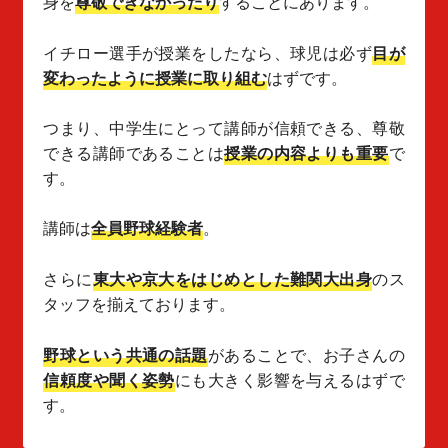
身を
尊敬できなかったり
することにあります。
イチロー選手が授業をしたなら、球児は必ず
目が
変わったように授業に取り組む
はずです。
つまり、中学生にとって講師が信頼できる、尊敬
できる講師であることは
授業の内容よりも重要
で
す。
講師は
全員野球経験者
。
さらに
東大や京大をはじめとした難関大出身
のス
タッフを揃えております。
野球という共通の話題
があることで、お子さんの
信頼度や聞く姿勢
にも大きく影響を与えるはずで
す。