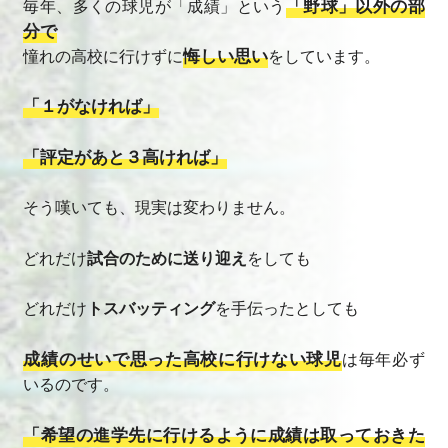
「野球」以外の部
毎年、多くの球児が「成績」という
分で
悔しい思い
憧れの高校に行けずに
をしています。
「１がなければ」
「評定があと３高ければ」
そう嘆いても、現実は変わりません。
どれだけ
試合のために送り迎え
をしても
どれだけ
トスバッティング
を手伝ったとしても
成績のせいで思った高校に行けない球児
は毎年必ず
いるのです。
「希望の進学先に行けるように成績は取っておきた