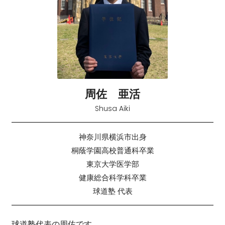
周佐 亜活
Shusa Aiki
神奈川県横浜市出身
桐蔭学園高校普通科卒業
東京大学医学部
健康総合科学科卒業
球道塾 代表
球道塾代表の周佐です。