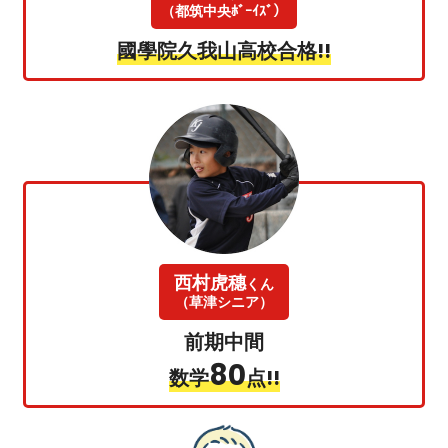
（都筑中央ﾎﾞｰｲｽﾞ）
國學院久我山高校合格!!
西村虎穗
くん
（草津シニア）
前期中間
80
数学
点!!