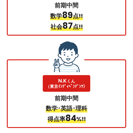
前期中間
89
数学
点!!
87
社会
点!!
N.K
くん
（東京ｲﾝﾃﾞｨﾍﾟﾝﾃﾞﾝﾂ）
前期中間
数学･英語･理科
84
得点率
%!!