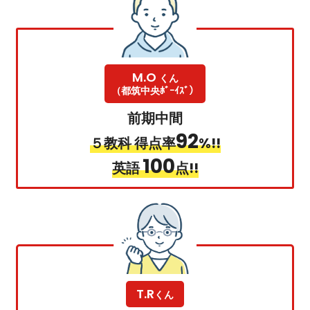
M.O
くん
（都筑中央ﾎﾞｰｲｽﾞ）
前期中間
92
５教科 得点率
%!!
100
英語
点!!
T.R
くん