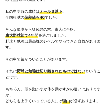
私の中学時の成績は
オール３以下
。
全国模試の
偏差値も40
でした。
そんな環境から猛勉強の末、東大に合格。
東大野球部で4年間
を過ごしました。
野球と勉強は最高峰のレベルでやってきた自負がありま
す。
その中で気がついたことがあります。
それは
野球と勉強は切り離されたものではない
というこ
とです。
もちろん、頭を動かすか体を動かすかの違いはあります
が、
どちらも上手くいっている人には
理由
が必ずあります。